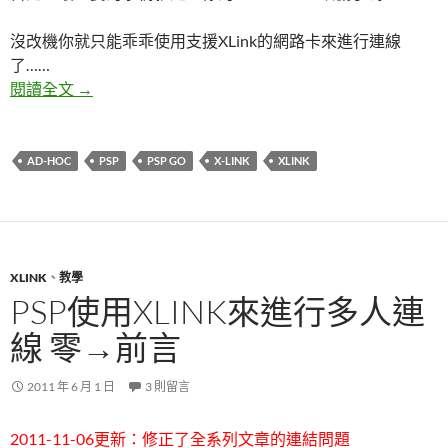
沒改機你就只能乖乖使用支援XLink的網路卡來進行連線
了……
PSP使用X-Link來進行多人連線 一→PSP端設定
閱讀全文
→
AD-HOC
PSP
PSP GO
X-LINK
XLINK
XLINK
、
教學
PSP使用XLINK來進行多人連
線 零→前言
2011 年 6 月 1 日
3 則留言
2011-11-06更新：修正了全系列文章的連結問題