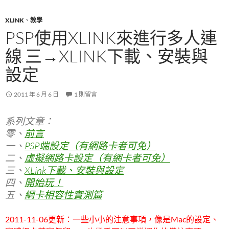
XLINK
、
教學
PSP使用XLINK來進行多人連
線 三→XLINK下載、安裝與
設定
2011 年 6 月 6 日
1 則留言
系列文章：
零、
前言
一、
PSP端設定（有網路卡者可免）
二、
虛擬網路卡設定（有網卡者可免）
三、
XLink下載、安裝與設定
四、
開始玩！
五、
網卡相容性實測篇
2011-11-06更新：一些小小的注意事項，像是Mac的設定、