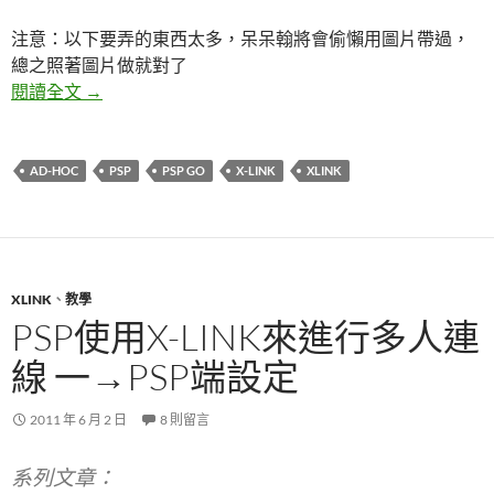
注意：以下要弄的東西太多，呆呆翰將會偷懶用圖片帶過，
總之照著圖片做就對了
PSP使用XLink來進行多人連線 二→虛擬網路卡設定
閱讀全文
→
AD-HOC
PSP
PSP GO
X-LINK
XLINK
XLINK
、
教學
PSP使用X-LINK來進行多人連
線 一→PSP端設定
2011 年 6 月 2 日
8 則留言
系列文章：