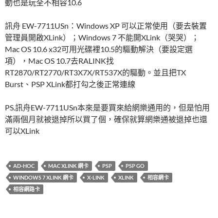
動也是玩全不相容10.6
訊舟 EW-7711USn：Windows XP 可以正常使用（要去裝置
管理員開啟XLink）；Windows 7 不能開XLink（哭哭）；
Mac OS 10.6 x32可用光碟裡10.5的驅動解決（要設定選
項），Mac OS 10.7去RALINK找
RT2870/RT2770/RT3X7X/RT537X的驅動。並且把TX
Burst、PSP XLink都打勾之後正常連線
PS.訊舟EW-7711USn本來是要買來給網樂通用的，但是怕用
滿兩個月就被退掉所以買了個，確保就算網樂通被退掉也還
可以XLink
AD-HOC
MAC XLINK 網卡
PSP
PSP GO
WINDOWS 7 XLINK 網卡
X-LINK
XLINK
相容網卡
相容網路卡