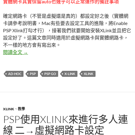
實體網卡其實保留auto也幾乎可以正常運作的備註事項
確定網路卡（不管是虛擬還是真的）都設定好之後（實體網
卡請參考說明書，Mac有些要去設定工具的進階，將Enable
PSP Xlink打勾才行），接著我們就要開始安裝XLink並且把它
設定好了。這篇文章同時適用於虛擬網路卡與實體網路卡，
不一樣的地方會有寫出來。
PSP使用XLink來進行多人連線 三→XLink下載、安
閱讀全文
→
AD-HOC
PSP
PSP GO
X-LINK
XLINK
XLINK
、
教學
PSP使用XLINK來進行多人連
線 二→虛擬網路卡設定