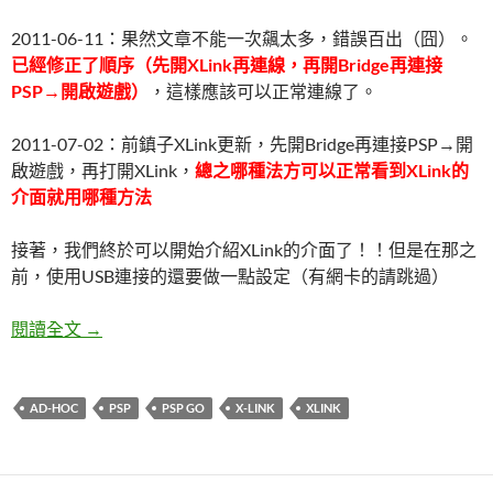
2011-06-11：果然文章不能一次飆太多，錯誤百出（囧）。
已經修正了順序（先開XLink再連線，再開Bridge再連接
PSP→開啟遊戲）
，這樣應該可以正常連線了。
2011-07-02：前鎮子XLink更新，先開Bridge再連接PSP→開
啟遊戲，再打開XLink，
總之哪種法方可以正常看到XLink的
介面就用哪種方法
接著，我們終於可以開始介紹XLink的介面了！！但是在那之
前，使用USB連接的還要做一點設定（有網卡的請跳過）
PSP使用XLink來進行多人連線 四→開始玩！
閱讀全文
→
AD-HOC
PSP
PSP GO
X-LINK
XLINK