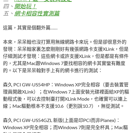
四、
開始玩！
五、
網卡相容性實測篇
這篇，其實是個翻外篇……
本來，呆呆翰也沒打算用無線網路卡來玩。但是卻很意外的
發現：呆呆翰家裏怎麼剛剛好有幾張網路卡支援XLink，但是
仔細測試才發現：這些網卡或許支援XLink，但是都是有條件
的，尤其是Mac跟Windows 7要找相容的網卡其實蠻有難度
的。以下是呆呆翰對手上有的網卡進行的測試：
森久 PCI GW-US54HP：Windows XP完全相容（要去裝置管
理員開啟XLink）；在Windows 7上面安裝光碟裡面給XP的驅
動程式後，可以去控制臺打開XLink Mode，也確實可以連上
線；Mac驅動根本不支援10.6（更別說10.7），無從測試。
森久 PCI GW-US54GZL 新版(上面是印PCI而非Planex)：
Windows XP完全相容；而Windows 7則是完全杯具；Mac驅