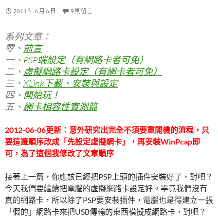
2011 年 6 月 6 日
9 則留言
系列文章：
零、
前言
一、
PSP端設定（有網路卡者可免）
二、
虛擬網路卡設定（有網卡者可免）
三、
XLink下載、安裝與設定
四、
開始玩！
五、
網卡相容性實測篇
2012-06-06更新：意外研究出完全不須要重開機的流程，只
要這邊順序改成「先設定虛擬網卡」，再安裝WinPcap即
可，為了這個我修改了文章順序
接著上一篇，你應該已經把PSP上頭的插件安裝好了，對吧？
今天我們要繼續把電腦的虛擬網路卡設定好。畢竟我們沒有
真的網路卡，所以除了PSP要安裝插件，電腦也是得建立一張
「假的」網路卡來把USB傳輸的東西模擬成網路卡，對吧？