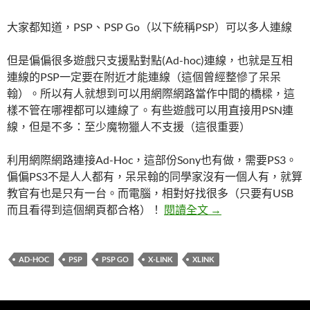
大家都知道，PSP、PSP Go（以下統稱PSP）可以多人連線
但是偏偏很多遊戲只支援點對點(Ad-hoc)連線，也就是互相
連線的PSP一定要在附近才能連線（這個曾經整慘了呆呆
翰）。所以有人就想到可以用網際網路當作中間的橋樑，這
樣不管在哪裡都可以連線了。有些遊戲可以用直接用PSN連
線，但是不多：至少魔物獵人不支援（這很重要）
利用網際網路連接Ad-Hoc，這部份Sony也有做，需要PS3。
偏偏PS3不是人人都有，呆呆翰的同學家沒有一個人有，就算
教官有也是只有一台。而電腦，相對好找很多（只要有USB
PSP使用XLink來
而且看得到這個網頁都合格）！
閱讀全文
→
AD-HOC
PSP
PSP GO
X-LINK
XLINK