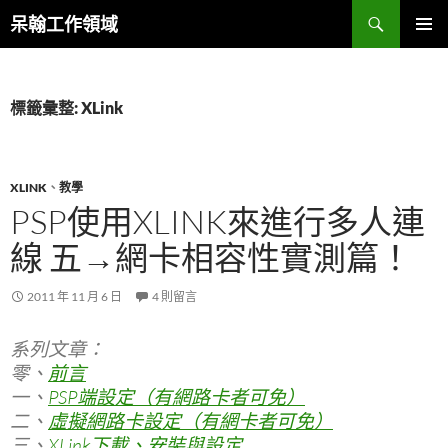
跳
搜
呆翰工作領域
至
尋
主
主要選單
要
內
標籤彙整: XLink
容
XLINK
、
教學
PSP使用XLINK來進行多人連
線 五→網卡相容性實測篇！
2011 年 11 月 6 日
4 則留言
系列文章：
零、
前言
一、
PSP端設定（有網路卡者可免）
二、
虛擬網路卡設定（有網卡者可免）
三、
XLink下載、安裝與設定