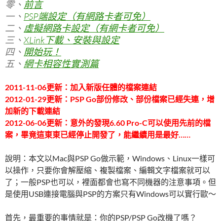
零、
前言
一、
PSP端設定（有網路卡者可免）
二、
虛擬網路卡設定（有網卡者可免）
三、
XLink下載、安裝與設定
四、
開始玩！
五、
網卡相容性實測篇
2011-11-06更新：加入新版任體的檔案連結
2012-01-29更新：PSP Go部份修改、部份檔案已經失連，增
加新的下載連結
2012-06-06更新：意外的發現6.60 Pro-C可以使用先前的檔
案，畢竟這東東已經停止開發了，能繼續用是最好……
說明：本文以Mac與PSP Go做示範，Windows、Linux一樣可
以操作，只要你會解壓縮、複製檔案、編輯文字檔案就可以
了；一般PSP也可以，裡面都會也寫不同機器的注意事項。但
是使用USB連接電腦與PSP的方案只有Windows可以實行歐～
首先，最重要的事情就是：你的PSP/PSP Go改機了嗎？