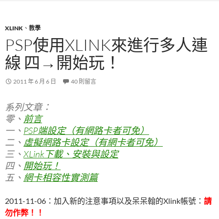
XLINK
、
教學
PSP使用XLINK來進行多人連
線 四→開始玩！
2011 年 6 月 6 日
40 則留言
系列文章：
零、
前言
一、
PSP端設定（有網路卡者可免）
二、
虛擬網路卡設定（有網卡者可免）
三、
XLink下載、安裝與設定
四、
開始玩！
五、
網卡相容性實測篇
2011-11-06：加入新的注意事項以及呆呆翰的Xlink帳號：
請
勿作弊！！