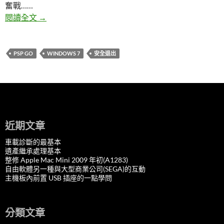
奮戰……
解決Windows 7永遠按不出來的「安全退出」
閱讀全文
→
PSP GO
WINDOWS 7
安全退出
近期文章
車載診斷的最基本
遺產繼承處理基本
整修 Apple Mac Mini 2009 年初(A1283)
自由軟體另一種與大型商業公司(SEGA)的互動
主機板內前置 USB 插座的一點學問
分類文章