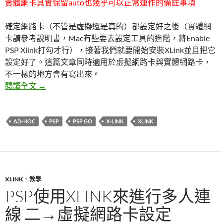
實體網卡其實保留auto也幾乎可以正常運作的備註事項
確定網路卡（不管是虛擬還是真的）都設定好之後（實體網
卡請參考說明書，Mac有些要去設定工具的進階，將Enable
PSP Xlink打勾才行），接著我們就要開始安裝XLink並且把它
設定好了。這篇文章同時適用於虛擬網路卡與實體網路卡，
不一樣的地方會有寫出來。
PSP使用XLink來進行多人連線 三→XLink下載、安
閱讀全文
→
AD-HOC
PSP
PSP GO
X-LINK
XLINK
XLINK
、
教學
PSP使用XLINK來進行多人連
線 二→虛擬網路卡設定