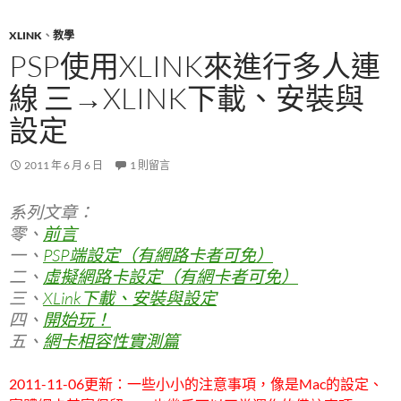
XLINK
、
教學
PSP使用XLINK來進行多人連
線 三→XLINK下載、安裝與
設定
2011 年 6 月 6 日
1 則留言
系列文章：
零、
前言
一、
PSP端設定（有網路卡者可免）
二、
虛擬網路卡設定（有網卡者可免）
三、
XLink下載、安裝與設定
四、
開始玩！
五、
網卡相容性實測篇
2011-11-06更新：一些小小的注意事項，像是Mac的設定、