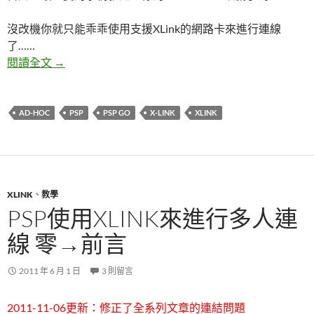
沒改機你就只能乖乖使用支援XLink的網路卡來進行連線
了……
PSP使用X-Link來進行多人連線 一→PSP端設定
閱讀全文
→
AD-HOC
PSP
PSP GO
X-LINK
XLINK
XLINK
、
教學
PSP使用XLINK來進行多人連
線 零→前言
2011 年 6 月 1 日
3 則留言
2011-11-06更新：修正了全系列文章的連結問題