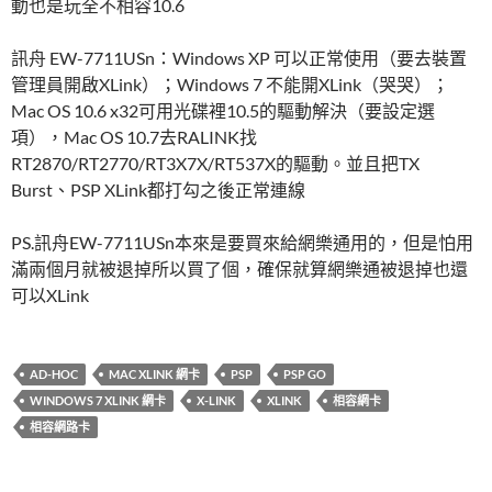
動也是玩全不相容10.6
訊舟 EW-7711USn：Windows XP 可以正常使用（要去裝置
管理員開啟XLink）；Windows 7 不能開XLink（哭哭）；
Mac OS 10.6 x32可用光碟裡10.5的驅動解決（要設定選
項），Mac OS 10.7去RALINK找
RT2870/RT2770/RT3X7X/RT537X的驅動。並且把TX
Burst、PSP XLink都打勾之後正常連線
PS.訊舟EW-7711USn本來是要買來給網樂通用的，但是怕用
滿兩個月就被退掉所以買了個，確保就算網樂通被退掉也還
可以XLink
AD-HOC
MAC XLINK 網卡
PSP
PSP GO
WINDOWS 7 XLINK 網卡
X-LINK
XLINK
相容網卡
相容網路卡