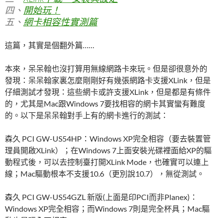
四、
開始玩！
五、
網卡相容性實測篇
這篇，其實是個翻外篇……
本來，呆呆翰也沒打算用無線網路卡來玩。但是卻很意外的
發現：呆呆翰家裏怎麼剛剛好有幾張網路卡支援XLink，但是
仔細測試才發現：這些網卡或許支援XLink，但是都是有條件
的，尤其是Mac跟Windows 7要找相容的網卡其實蠻有難度
的。以下是呆呆翰對手上有的網卡進行的測試：
森久 PCI GW-US54HP：Windows XP完全相容（要去裝置管
理員開啟XLink）；在Windows 7上面安裝光碟裡面給XP的驅
動程式後，可以去控制臺打開XLink Mode，也確實可以連上
線；Mac驅動根本不支援10.6（更別說10.7），無從測試。
森久 PCI GW-US54GZL 新版(上面是印PCI而非Planex)：
Windows XP完全相容；而Windows 7則是完全杯具；Mac驅