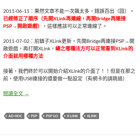
2011-06-11：果然文章不能一次飆太多，錯誤百出（囧）。
已經修正了順序（先開XLink再連線，再開Bridge再連接
PSP→開啟遊戲）
，這樣應該可以正常連線了。
2011-07-02：前鎮子XLink更新，先開Bridge再連接PSP→開
啟遊戲，再打開XLink，
總之哪種法方可以正常看到XLink的
介面就用哪種方法
接著，我們終於可以開始介紹XLink的介面了！！但是在那之
前，使用USB連接的還要做一點設定（有網卡的請跳過）
PSP使用XLink來進行多人連線 四→開始玩！
閱讀全文
→
AD-HOC
PSP
PSP GO
X-LINK
XLINK