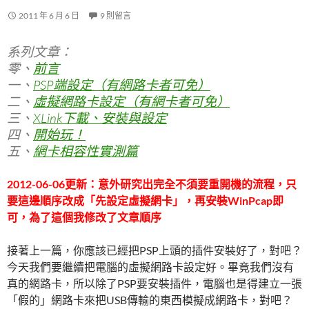
2011 年 6 月 6 日
9 則留言
系列文章：
零、
前言
一、
PSP端設定（有網路卡者可免）
二、
虛擬網路卡設定（有網卡者可免）
三、
XLink下載、安裝與設定
四、
開始玩！
五、
網卡相容性實測篇
2012-06-06更新：意外研究出完全不須要重開機的流程，只
要這邊順序改成「先設定虛擬網卡」，再安裝WinPcap即
可，為了這個我修改了文章順序
接著上一篇，你應該已經把PSP上頭的插件安裝好了，對吧？
今天我們要繼續把電腦的虛擬網路卡設定好。畢竟我們沒有
真的網路卡，所以除了PSP要安裝插件，電腦也是得建立一張
「假的」網路卡來把USB傳輸的東西模擬成網路卡，對吧？