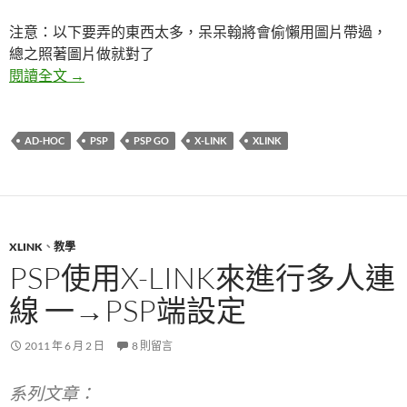
注意：以下要弄的東西太多，呆呆翰將會偷懶用圖片帶過，
總之照著圖片做就對了
PSP使用XLink來進行多人連線 二→虛擬網路卡設定
閱讀全文
→
AD-HOC
PSP
PSP GO
X-LINK
XLINK
XLINK
、
教學
PSP使用X-LINK來進行多人連
線 一→PSP端設定
2011 年 6 月 2 日
8 則留言
系列文章：