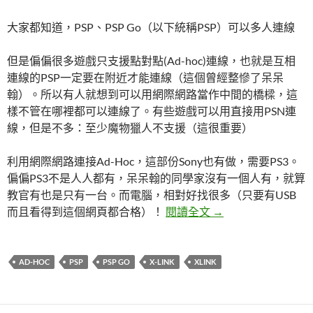
大家都知道，PSP、PSP Go（以下統稱PSP）可以多人連線
但是偏偏很多遊戲只支援點對點(Ad-hoc)連線，也就是互相
連線的PSP一定要在附近才能連線（這個曾經整慘了呆呆
翰）。所以有人就想到可以用網際網路當作中間的橋樑，這
樣不管在哪裡都可以連線了。有些遊戲可以用直接用PSN連
線，但是不多：至少魔物獵人不支援（這很重要）
利用網際網路連接Ad-Hoc，這部份Sony也有做，需要PS3。
偏偏PS3不是人人都有，呆呆翰的同學家沒有一個人有，就算
教官有也是只有一台。而電腦，相對好找很多（只要有USB
PSP使用XLink來
而且看得到這個網頁都合格）！
閱讀全文
→
AD-HOC
PSP
PSP GO
X-LINK
XLINK