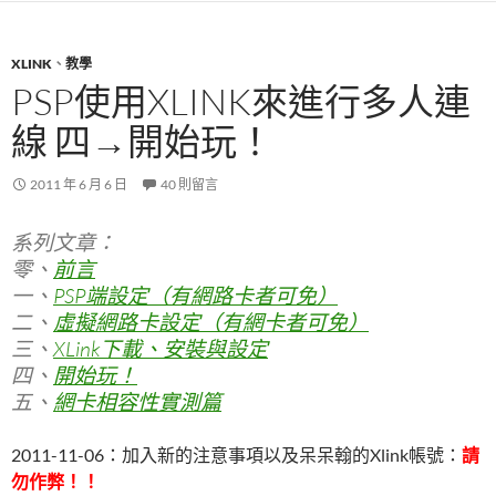
XLINK
、
教學
PSP使用XLINK來進行多人連
線 四→開始玩！
2011 年 6 月 6 日
40 則留言
系列文章：
零、
前言
一、
PSP端設定（有網路卡者可免）
二、
虛擬網路卡設定（有網卡者可免）
三、
XLink下載、安裝與設定
四、
開始玩！
五、
網卡相容性實測篇
2011-11-06：加入新的注意事項以及呆呆翰的Xlink帳號：
請
勿作弊！！