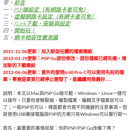
零、
前言
一、
PSP端設定（有網路卡者可免）
二、
虛擬網路卡設定（有網卡者可免）
三、
XLink下載、安裝與設定
四、
開始玩！
五、
網卡相容性實測篇
2011-11-06更新：加入新版任體的檔案連結
2012-01-29更新：PSP Go部份修改、部份檔案已經失連，增
加新的下載連結
2012-06-06更新：意外的發現6.60 Pro-C可以使用先前的檔
案，畢竟這東東已經停止開發了，能繼續用是最好……
說明：本文以Mac與PSP Go做示範，Windows、Linux一樣可
以操作，只要你會解壓縮、複製檔案、編輯文字檔案就可以
了；一般PSP也可以，裡面都會也寫不同機器的注意事項。但
是使用USB連接電腦與PSP的方案只有Windows可以實行歐～
首先，最重要的事情就是：你的PSP/PSP Go改機了嗎？