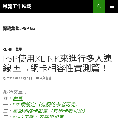
跳
搜
呆翰工作領域
至
尋
主
主要選單
要
內
標籤彙整: PSP Go
容
XLINK
、
教學
PSP使用XLINK來進行多人連
線 五→網卡相容性實測篇！
2011 年 11 月 6 日
4 則留言
系列文章：
零、
前言
一、
PSP端設定（有網路卡者可免）
二、
虛擬網路卡設定（有網卡者可免）
三、
XLink下載、安裝與設定