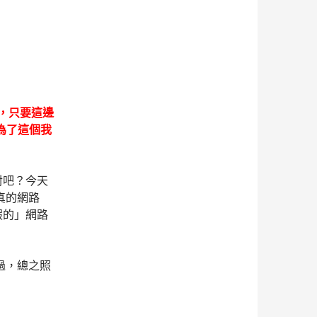
程，只要這邊
，為了這個我
對吧？今天
真的網路
假的」網路
過，總之照
卡設定