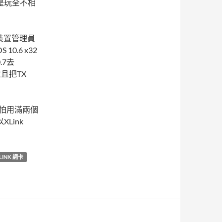
也是玩全不相
去裝置管理員
10.6 x32
.7去
。並且把TX
是怕用滿兩個
Link
LINK 網卡