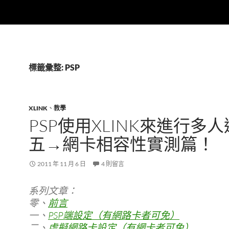
標籤彙整: PSP
XLINK
、
教學
PSP使用XLINK來進行多
五→網卡相容性實測篇！
2011 年 11 月 6 日
4 則留言
系列文章：
零、
前言
一、
PSP端設定（有網路卡者可免）
二、
虛擬網路卡設定（有網卡者可免）