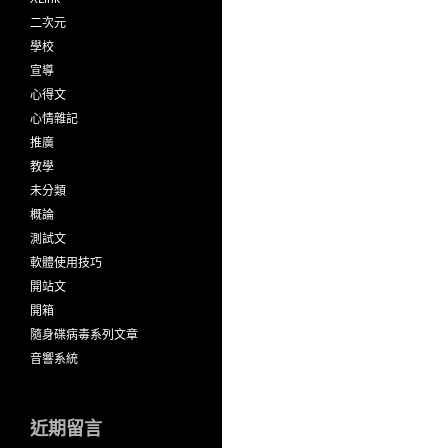
二次元
學校
宣導
心得文
心情雜記
推廣
教學
未分類
概論
測試文
軟體使用技巧
開站文
開箱
隨身碟病毒系列文章
音響系統
近期留言