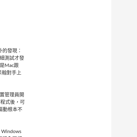
外的發現：
仔細測試才發
是Mac跟
呆翰對手上
去裝置管理員開
驅動程式後，可
c驅動根本不
Windows