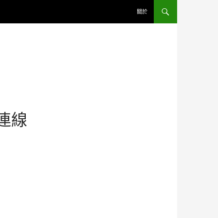
關於
人連線