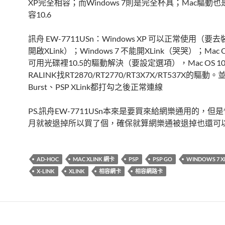
XP完全相容；而Windows 7則是完全杯具；Mac驅動
容10.6
訊舟 EW-7711USn：Windows XP 可以正常使用（要
開啟XLink）；Windows 7 不能開XLink（哭哭）；Mac OS 
可用光碟裡10.5的驅動解決（要設定選項），Mac OS 10
RALINK找RT2870/RT2770/RT3X7X/RT537X的驅動
Burst、PSP XLink都打勾之後正常連線
PS.訊舟EW-7711USn本來是要買來給網樂通用的，但
月就被退掉所以買了個，確保就算網樂通被退掉也還可以X
AD-HOC
MAC XLINK 網卡
PSP
PSP GO
WINDOWS 7 X
X-LINK
XLINK
相容網卡
相容網路卡