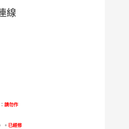
人連線
號：
請勿作
囧）。
已經修