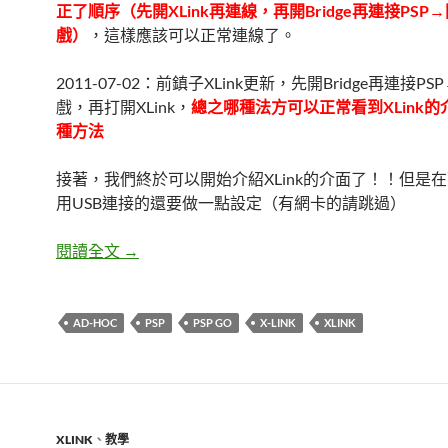
正了順序（先開XLink再連線，再開Bridge再連接PSP
戲）
，這樣應該可以正常連線了。
2011-07-02：前鎮子XLink更新，先開Bridge再連接P
戲，再打開XLink，
總之哪種法方可以正常看到XLink
種方法
接著，我們終於可以開始介紹XLink的介面了！！但是
用USB連接的還要做一點設定（有網卡的請跳過）
PSP使用XLink來進行多人連線 四→開始玩！
閱讀全文
→
AD-HOC
PSP
PSP GO
X-LINK
XLINK
XLINK
、
教學