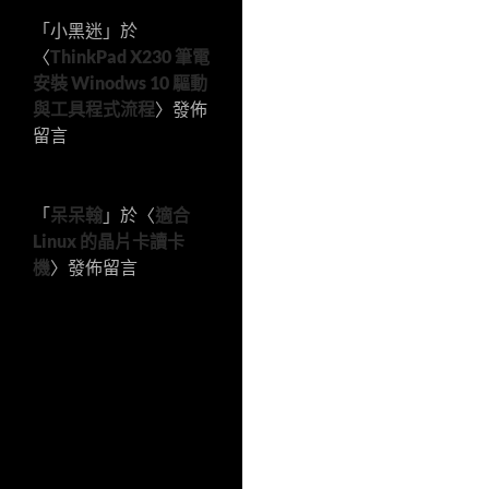
「
小黑迷
」於
〈
ThinkPad X230 筆電
安裝 Winodws 10 驅動
與工具程式流程
〉發佈
留言
「
呆呆翰
」於〈
適合
Linux 的晶片卡讀卡
機
〉發佈留言