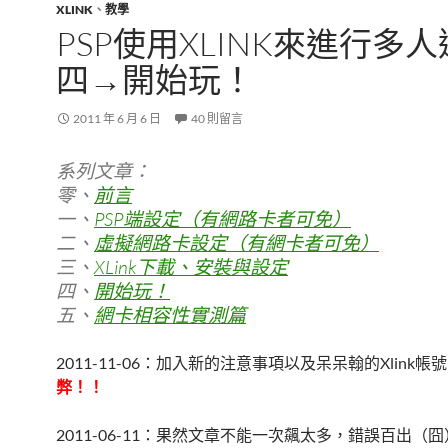
XLINK
、
教學
PSP使用XLINK來進行多
四→開始玩！
2011 年 6 月 6 日
40 則留言
系列文章：
零、
前言
一、
PSP端設定（有網路卡者可免）
二、
虛擬網路卡設定（有網卡者可免）
三、
XLink下載、安裝與設定
四、
開始玩！
五、
網卡相容性實測篇
2011-11-06：加入新的注意事項以及呆呆翰的Xlink帳
弊！！
2011-06-11：果然文章不能一次飆太多，錯誤百出（