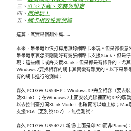
三、
XLink下載、安裝與設定
四、
開始玩！
五、
網卡相容性實測篇
這篇，其實是個翻外篇……
本來，呆呆翰也沒打算用無線網路卡來玩。但是卻很意
呆呆翰家裏怎麼剛剛好有幾張網路卡支援XLink，但是
現：這些網卡或許支援XLink，但是都是有條件的，尤其
Windows 7要找相容的網卡其實蠻有難度的。以下是呆
有的網卡進行的測試：
森久 PCI GW-US54HP：Windows XP完全相容（要
啟XLink）；在Windows 7上面安裝光碟裡面給XP的
以去控制臺打開XLink Mode，也確實可以連上線；Ma
支援10.6（更別說10.7），無從測試。
森久 PCI GW-US54GZL 新版(上面是印PCI而非Planex)：