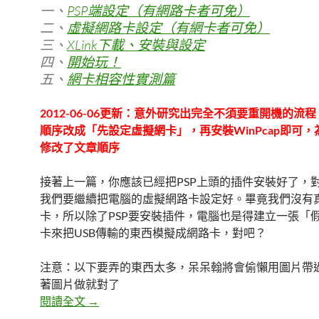
一、
PSP端設定（有網路卡者可免）
二、
虛擬網路卡設定（有網卡者可免）
三、
XLink下載、安裝與設定
四、
開始玩！
五、
網卡相容性實測篇
2012-06-06更新：意外研究出完全不須要重開機的流
順序改成「先設定虛擬網卡」，再安裝WinPcap即可
修改了文章順序
接著上一篇，你應該已經把PSP上頭的插件安裝好了，
我們要繼續把電腦的虛擬網路卡設定好。畢竟我們沒有
卡，所以除了PSP要安裝插件，電腦也是得建立一張「
卡來把USB傳輸的東西模擬成網路卡，對吧？
注意：以下要弄的東西太多，呆呆翰將會偷懶用圖片帶
著圖片做就對了
PSP使用XLink來進行多人連線 二→虛擬網路
閱讀全文
→