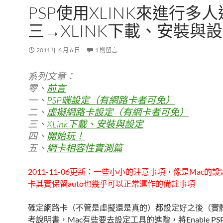
PSP使用XLINK來進行多
三→XLINK下載、安裝與
2011 年 6 月 6 日
1 則留言
系列文章：
零、
前言
一、
PSP端設定（有網路卡者可免）
二、
虛擬網路卡設定（有網卡者可免）
三、
XLink下載、安裝與設定
四、
開始玩！
五、
網卡相容性實測篇
2011-11-06更新：一些小小的注意事項，像是Mac的
卡其實保留auto也幾乎可以正常運作的備註事項
確定網路卡（不管是虛擬還是真的）都設定好之後（實
考說明書，Mac有些要去設定工具的進階，將Enable PSP 