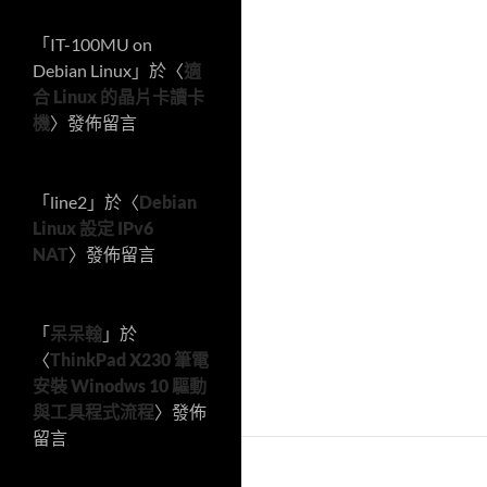
「
IT-100MU on
Debian Linux
」於〈
適
合 Linux 的晶片卡讀卡
機
〉發佈留言
「
line2
」於〈
Debian
Linux 設定 IPv6
NAT
〉發佈留言
「
呆呆翰
」於
〈
ThinkPad X230 筆電
安裝 Winodws 10 驅動
與工具程式流程
〉發佈
留言