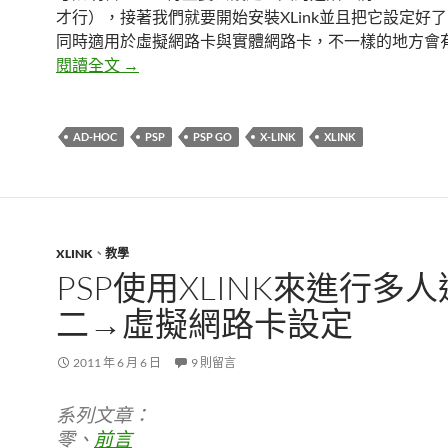
才行），接著我們就要開始安裝XLink並且把它設定好
同時適用於虛擬網路卡與實體網路卡，不一樣的地方會
PSP使用XLink來進行多人連線 三→XLink下
閱讀全文
→
AD-HOC
PSP
PSP GO
X-LINK
XLINK
XLINK
、
教學
PSP使用XLINK來進行多
二→虛擬網路卡設定
2011 年 6 月 6 日
9 則留言
系列文章：
零、
前言