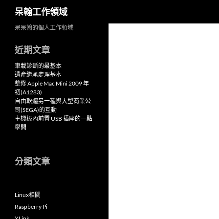
搜
呆翰工作領域
尋
跳
呆呆翰的個人工作領域
至
近期文章
主
要
車載診斷的最基本
內
遺產繼承處理基本
整修 Apple Mac Mini 2009 年
容
初(A1283)
自由軟體另一種與大型商業公
司(SEGA)的互動
主機板內前置 USB 插座的一點
學問
分類文章
Linux相關
Raspberry Pi
XLink