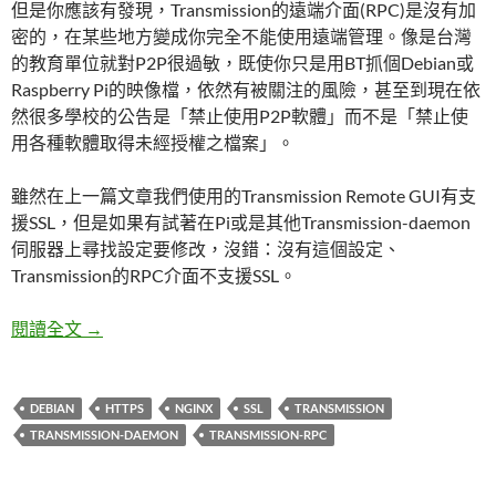
但是你應該有發現，Transmission的遠端介面(RPC)是沒有加
密的，在某些地方變成你完全不能使用遠端管理。像是台灣
的教育單位就對P2P很過敏，既使你只是用BT抓個Debian或
Raspberry Pi的映像檔，依然有被關注的風險，甚至到現在依
然很多學校的公告是「禁止使用P2P軟體」而不是「禁止使
用各種軟體取得未經授權之檔案」。
雖然在上一篇文章我們使用的Transmission Remote GUI有支
援SSL，但是如果有試著在Pi或是其他Transmission-daemon
伺服器上尋找設定要修改，沒錯：沒有這個設定、
Transmission的RPC介面不支援SSL。
在Debian用nginx幫Transmission的WebUI加密
閱讀全文
→
DEBIAN
HTTPS
NGINX
SSL
TRANSMISSION
TRANSMISSION-DAEMON
TRANSMISSION-RPC