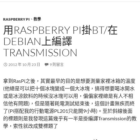
RASPBERRY PI
、
教學
用RASPBERRY PI掛BT/在
DEBIAN上編譯
TRANSMISSION
2012 年 10 月 23 日
9 則留言
拿到RasPi之後，其實最早的目的是想要測量家裡冰箱的溫度
(他總是可以把十個冰塊變成一個大冰塊，搞得想要喝冰開水
或是冰涼飲料的時候沒冰塊可以用，偏偏家裡總是有人不相
信他有問題)，但是隨著耗電測試結束後，這個計畫無疾而終
了(Pi搭配我的行動電源PL201只能開9小時)。至於斜線後面
的標題則是我發現這篇幾乎有一半是掛編譯Transmission的教
學，索性就改成雙標題了