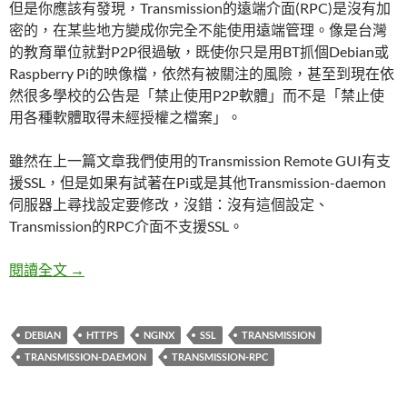
但是你應該有發現，Transmission的遠端介面(RPC)是沒有加
密的，在某些地方變成你完全不能使用遠端管理。像是台灣
的教育單位就對P2P很過敏，既使你只是用BT抓個Debian或
Raspberry Pi的映像檔，依然有被關注的風險，甚至到現在依
然很多學校的公告是「禁止使用P2P軟體」而不是「禁止使
用各種軟體取得未經授權之檔案」。
雖然在上一篇文章我們使用的Transmission Remote GUI有支
援SSL，但是如果有試著在Pi或是其他Transmission-daemon
伺服器上尋找設定要修改，沒錯：沒有這個設定、
Transmission的RPC介面不支援SSL。
在Debian用nginx幫Transmission的WebUI加密
閱讀全文
→
DEBIAN
HTTPS
NGINX
SSL
TRANSMISSION
TRANSMISSION-DAEMON
TRANSMISSION-RPC