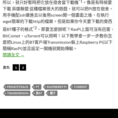
*1
所以，就只好暫時把它放在宿舍當下載機
。像是有時候要
下載 英雄聯盟 這種檔案很大的遊戲，就可以把Pi放在宿舍，
用手機配ssh連進去以後用screen開一個畫面之後，在執行
wget簡單的下載http的檔案。但是如果你今天要下載的東西
*2
是BT種子的格式
，那要怎麼辦呢？RasPi上面可沒有迅雷、
BitComet、uTorrent可以用啊！以下教學會一步一步教你怎
麼把Linux上的BT客戶端Transmission裝上Raspberry Pi(以下
簡稱RasPi)並且設定一開機就開始傳輸。
用Raspberry Pi掛BT/在Debian上編譯Transmission
閱讀全文
→
頁次:
1
2
PRIVATETRACK
PT
RASPBERRY PI
TORRENT
TRANSMISSION
掛BT
種子