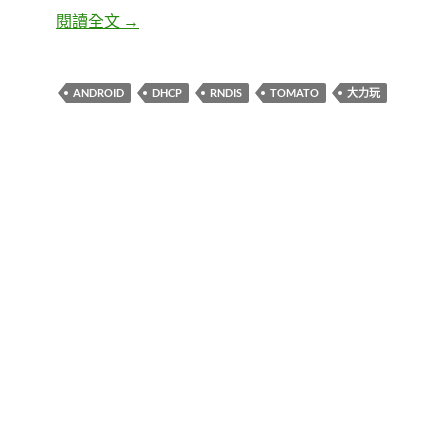
Tomato搭配Android手機或其他USB網卡上網
閱讀全文
→
ANDROID
DHCP
RNDIS
TOMATO
大力玩