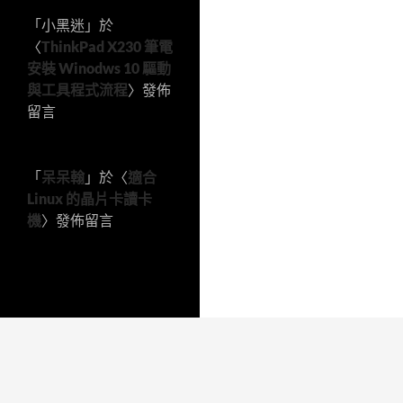
「
小黑迷
」於
〈
ThinkPad X230 筆電
安裝 Winodws 10 驅動
與工具程式流程
〉發佈
留言
「
呆呆翰
」於〈
適合
Linux 的晶片卡讀卡
機
〉發佈留言
本站採用 WordPress 建置