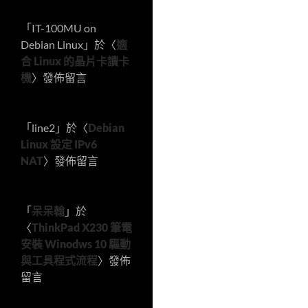
「
IT-100MU on
Debian Linux
」於〈
適
合 Linux 的晶片卡讀卡
機
〉發佈留言
「
line2
」於〈
Debian
Linux 設定 IPv6
NAT
〉發佈留言
「
呆呆翰
」於
〈
ThinkPad X230 筆電
安裝 Winodws 10 驅動
與工具程式流程
〉發佈
留言