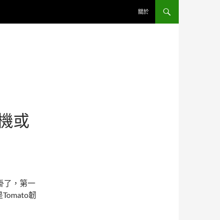
關於
手機或
掛了，第一
omato韌