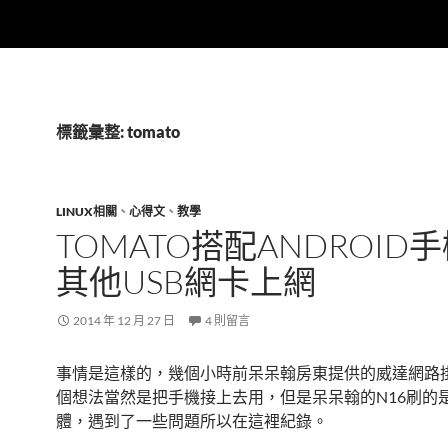
標籤彙整: tomato
LINUX相關
、
心得文
、
教學
TOMATO搭配ANDROID
其他USB網卡上網
2014 年 12 月 27 日
4 則留言
事情是這樣的，幾個小時前呆呆翰房東提供的威達網路
個想法當然是把手機接上去用，但是呆呆翰的N16刷的是T
體，遇到了一些問題所以在這裡紀錄。