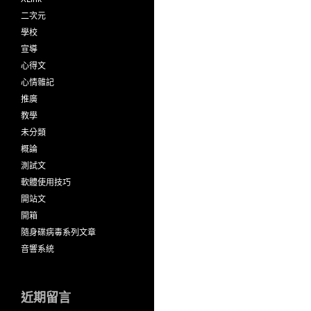
二次元
學校
宣導
心得文
心情雜記
推廣
教學
未分類
概論
測試文
軟體使用技巧
開站文
開箱
隨身碟病毒系列文章
音響系統
近期留言