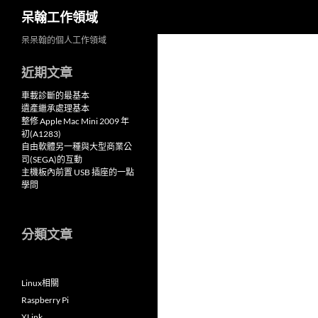
搜
呆翰工作領域
尋
跳
呆呆翰的個人工作領域
至
近期文章
主
要
車載診斷的最基本
內
遺產繼承處理基本
整修 Apple Mac Mini 2009 年
容
初(A1283)
自由軟體另一種與大型商業公
司(SEGA)的互動
主機板內前置 USB 插座的一點
學問
分類文章
Linux相關
Raspberry Pi
XLink