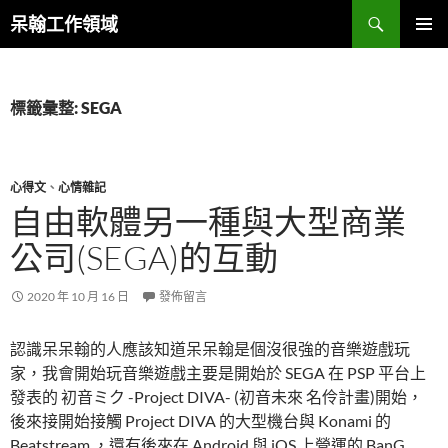
跳
搜
呆翰工作領域
至
尋
主
主要選單
要
內
標籤彙整: SEGA
容
心得文
、
心情雜記
自由軟體另一種與大型商業
公司(SEGA)的互動
2020 年 10 月 16 日
發佈留言
認識呆呆翰的人應該知道呆呆翰是個沒很強的音樂遊戲玩
家，我會開始玩音樂遊戲主要是開始於 SEGA 在 PSP 平台上
發表的 初音ミク -Project DIVA- (初音未來 名伶計畫)開始，
後來接開始接觸 Project DIVA 的大型機台與 Konami 的
Beatstream ，還有後來在 Android 與 iOS 上營運的 BanG