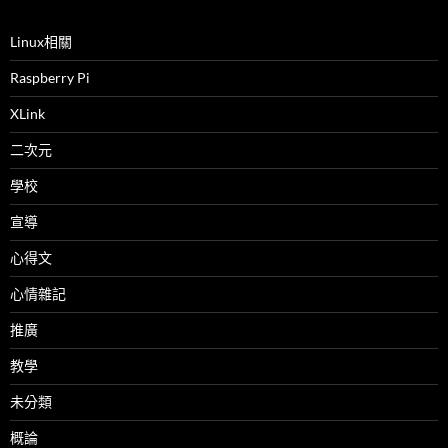
Linux相關
Raspberry Pi
XLink
二次元
學校
宣導
心得文
心情雜記
推廣
教學
未分類
概論