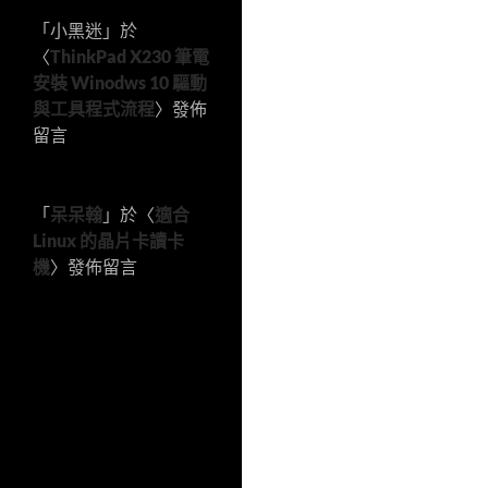
「
小黑迷
」於
〈
ThinkPad X230 筆電
安裝 Winodws 10 驅動
與工具程式流程
〉發佈
留言
「
呆呆翰
」於〈
適合
Linux 的晶片卡讀卡
機
〉發佈留言