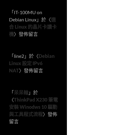
「
IT-100MU on
Debian Linux
」於〈
適
合 Linux 的晶片卡讀卡
機
〉發佈留言
「
line2
」於〈
Debian
Linux 設定 IPv6
NAT
〉發佈留言
「
呆呆翰
」於
〈
ThinkPad X230 筆電
安裝 Winodws 10 驅動
與工具程式流程
〉發佈
留言