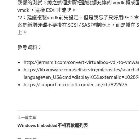
我懶的測試。總之這個步驟把動態擴充換的 vmdk 轉成
vmdk ，這樣 ESXi 才能吃。
*2：建議複製vmdk前先設定，但是我忘了只好用PE。
案是新增硬碟不要掛在 SCSI / SAS 控制器上，而是掛在 S
上。
參考資料：
http://jermsmit.com/convert-virtualbox-vdi-to-vmw
https://kb.vmware.com/selfservice/microsites/search.
language=en_US&cmd=displayKC&externalId=10289
https://support.microsoft.com/en-us/kb/922976
文
上一篇文章
章
Windows Embedded不相容軟體列表
導