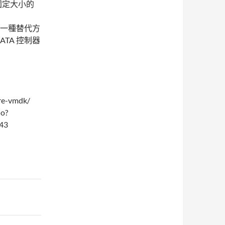
固定大小的
令一種替代方
ATA 控制器
are-vmdk/
do?
43