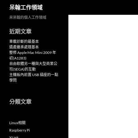
搜
呆翰工作領域
尋
跳
呆呆翰的個人工作領域
至
近期文章
主
要
車載診斷的最基本
內
遺產繼承處理基本
整修 Apple Mac Mini 2009 年
容
初(A1283)
自由軟體另一種與大型商業公
司(SEGA)的互動
主機板內前置 USB 插座的一點
學問
分類文章
Linux相關
Raspberry Pi
XLink