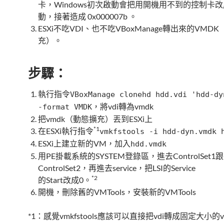
卡，Windows初次啟動會把用開機用不到的控制卡
動，接著造成 0x000007b 。
ESXi不吃VDI、也不吃VBoxManage轉出來的VMD
充）。
步驟：
執行指令
VBoxManage clonehd hdd.vdi 'hdd-dy
，將vdi轉為vmdk
-format VMDK
把vmdk（動態擴充）丟到ESXi上
*1
在ESXi執行指令
vmkfstools -i hdd-dyn.vmdk 
ESXi上建立新的VM，加入
hdd.vmdk
用PE掛載系統的SYSTEM登錄區，進去ControlSet1跟
ControlSet2，再進去service，把LSI的Service
*2
的Start改成0。
開機，刪除舊的VMTools，安裝新的VMTools
*1：感覺vmkfstools應該可以直接把vdi轉成固定大小的