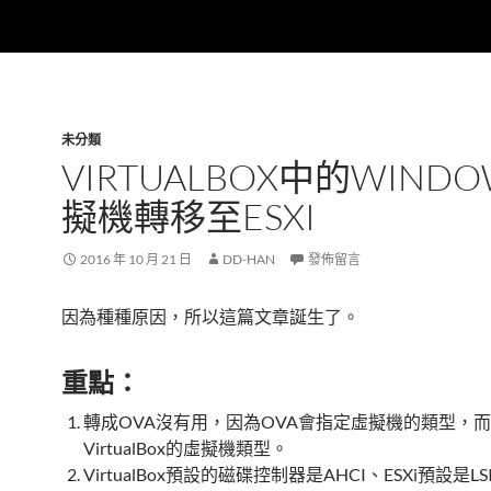
未分類
VIRTUALBOX中的WIND
擬機轉移至ESXI
2016 年 10 月 21 日
DD-HAN
發佈留言
因為種種原因，所以這篇文章誕生了。
重點：
轉成OVA沒有用，因為OVA會指定虛擬機的類型，而E
VirtualBox的虛擬機類型。
VirtualBox預設的磁碟控制器是AHCI、ESXi預設是LS