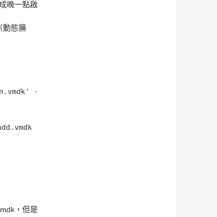
改成晚一點啟
K（動態擴
n.vmdk' -
hdd.vmdk
vmdk，但是