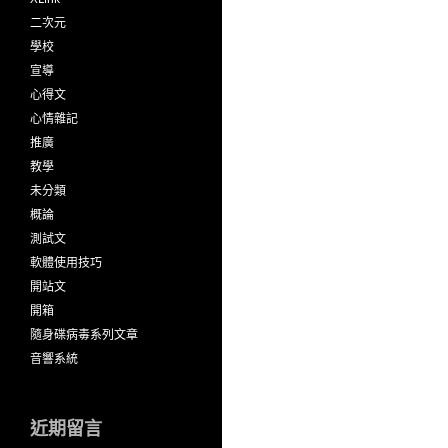
二次元
學校
宣導
心得文
心情雜記
推廣
教學
未分類
概論
測試文
軟體使用技巧
開站文
開箱
隨身碟病毒系列文章
音響系統
近期留言