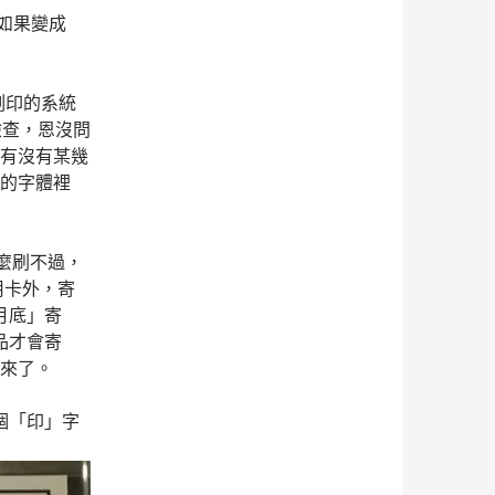
如果變成
刻印的系統
以檢查，恩沒問
看有沒有某幾
刻的字體裡
麼刷不過，
用卡外，寄
月底」寄
品才會寄
回來了。
個「印」字