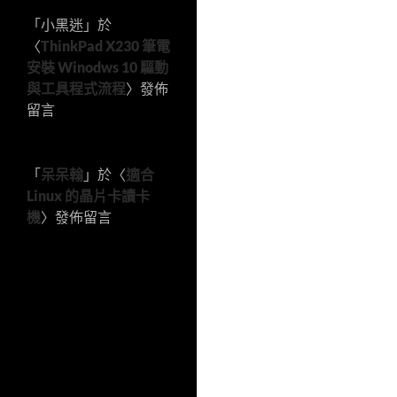
「
小黑迷
」於
〈
ThinkPad X230 筆電
安裝 Winodws 10 驅動
與工具程式流程
〉發佈
留言
「
呆呆翰
」於〈
適合
Linux 的晶片卡讀卡
機
〉發佈留言