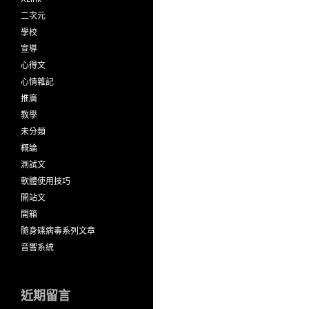
二次元
學校
宣導
心得文
心情雜記
推廣
教學
未分類
概論
測試文
軟體使用技巧
開站文
開箱
隨身碟病毒系列文章
音響系統
近期留言