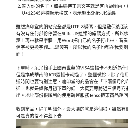
輸入你的名子，如果維持正常文字就是有再範圍內，
U+12345這種顯示格式，表示超出Shift-JIS範圍
雖然痛印堂的網站完全都是UTF-8編碼，但是難保後面
有沒有任何部份停留在Shift-JIS這類的編碼方式，所
題！再來就是字體，用Word把自己的名子打出來，看
個字被更換字體……恩沒有，所以我的名子也都在我要
面！
下單時，呆呆翰手上國泰世華的VISA簽帳卡不知道為什
但是換成華南的JCB簽帳卡就過了，整個微妙。除了信
送時間也要特別注意，痛印堂的商品會在「下兩個月的
送，也就是說你月初下單的話，大概要等將近三個月商
出。地址部份很順利的使用轉運服務Tenso把東商品運
收到商品，除了明細外，最大張的就是這個啦，雖然有
可是真的捨不得蓋下去：