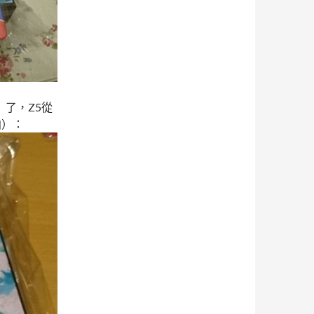
了，Z5從
拍）：