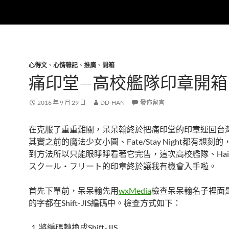
心得文
、
心情雜記
、
推廣
、
開箱
痛印堂—高校艦隊印章開箱
2016 年 9 月 29 日
DD-HAN
發佈留言
在克服了重重難關，呆呆翰終於把痛印堂的印章運回台
其實之前的魔法少女小圓、Fate/Stay Night都有想刻
到方法所以只能眼睜睜看著它完售，這次高校艦隊、Haifi
スクール・フリート的印章終於讓我有機會入手啦。
首先下單前，呆呆翰先用
wxMedia
檢查呆呆翰名子裡面
的字都在Shift-JIS編碼中。檢查方式如下：
將編碼轉換成Shift-JIS