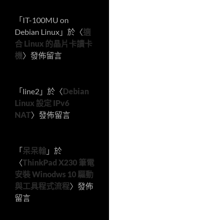
「
IT-100MU on
Debian Linux
」於〈
適
合 Linux 的晶片卡讀卡
機
〉發佈留言
「
line2
」於〈
Debian
Linux 設定 IPv6
NAT
〉發佈留言
「
呆呆翰
」於
〈
ThinkPad X230 筆電
安裝 Winodws 10 驅動
與工具程式流程
〉發佈
留言