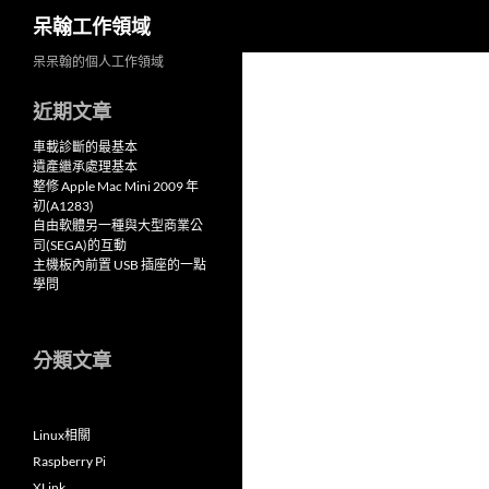
搜
呆翰工作領域
尋
跳
呆呆翰的個人工作領域
至
近期文章
主
要
車載診斷的最基本
內
遺產繼承處理基本
整修 Apple Mac Mini 2009 年
容
初(A1283)
自由軟體另一種與大型商業公
司(SEGA)的互動
主機板內前置 USB 插座的一點
學問
分類文章
Linux相關
Raspberry Pi
XLink