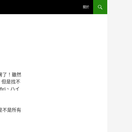
關於
灣了！雖然
的，但是找不
ri、ハイ
是不是所有