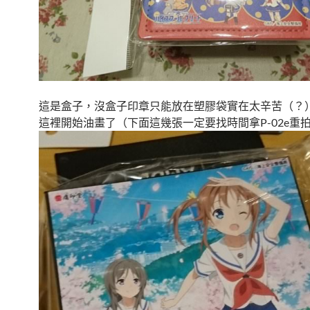
這是盒子，沒盒子印章只能放在塑膠袋實在太辛苦（？）
這裡開始油畫了（下面這幾張一定要找時間拿P-02e重