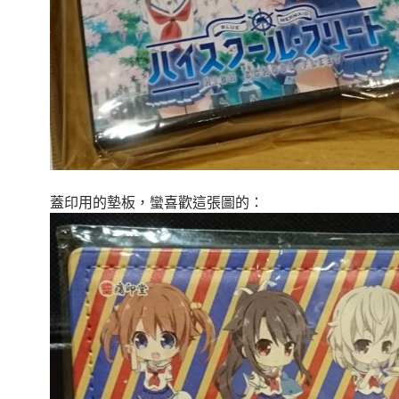
蓋印用的墊板，蠻喜歡這張圖的：