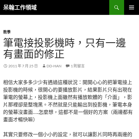
跳
搜
呆翰工作領域
至
尋
主
主要選單
要
教學
內
筆電接投影機時，只有一邊
容
有畫面的修正
2011 年 7 月 25 日
DD-HAN
1 則留言
相信大家多多少少有遇過這種狀況：開開心心的把筆電接上
投影機的時候，很開心的要播放影片，結果影片只有出現在
筆電的螢幕上，投影機上面雖然有播放軟體的「介面」，影
片那裡卻是整塊黑。不然就是只能輸出到投影機，筆電本身
的螢幕沒畫面…..怎麼想，這都不是一個好的方案（兩邊都有
畫面才暢快嘛）
其實只要修改一個小小的設定，就可以讓影片同時再兩邊的