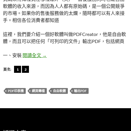
軟體的收入來源，而因為人人都有原始碼，是一個公開競爭
的市場。如果你的售後服務做的太爛，隨時都可以有人來接
手。相信各位消費者都知道
這裡，我們要介紹一個好軟體叫做PDFCreator，他是自由軟
體，而且可以把任何「可列印的文件」輸出PDF，包括網頁
[自由軟體] 使用PDFCreator輸出PDF檔
一、安裝
閱讀全文
→
頁次:
1
2
PDF印表機
網頁轉檔
自由軟體
輸出PDF