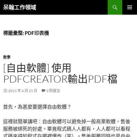
跳
搜
呆翰工作領域
至
尋
主
主要選單
要
內
標籤彙整: PDF印表機
容
教學
[自由軟體] 使用
PDFCREATOR輸出PDF檔
2011 年 6 月 21 日
2 則留言
首先，為甚麼要選擇自由軟體？
這裡就簡單講吧：自由軟體可以避免掉一般商業軟體，售後
服務被綁死的好處。畢竟程式碼人人都有，人人都可以看程
式碼來得知程式在哪裡爆炸（笑）。售後服務同時也是自由