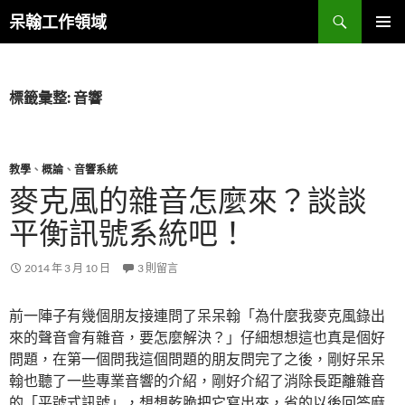
跳
搜
呆翰工作領域
至
尋
主
主要選單
要
內
標籤彙整: 音響
容
教學
、
概論
、
音響系統
麥克風的雜音怎麼來？談談
平衡訊號系統吧！
2014 年 3 月 10 日
3 則留言
前一陣子有幾個朋友接連問了呆呆翰「為什麼我麥克風錄出
來的聲音會有雜音，要怎麼解決？」仔細想想這也真是個好
問題，在第一個問我這個問題的朋友問完了之後，剛好呆呆
翰也聽了一些專業音響的介紹，剛好介紹了消除長距離雜音
的「平號式訊號」，想想乾脆把它寫出來，省的以後回答麻