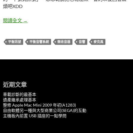
煩吧XDD
麥克風的雜音怎麼來？談談平衡訊號系統吧！
閱讀全文
→
平衡訊號
平衡音響系統
微收音器
音響
麥克風
近期文章
車載診斷的最基本
遺產繼承處理基本
整修 Apple Mac Mini 2009 年初(A1283)
自由軟體另一種與大型商業公司(SEGA)的互動
主機板內前置 USB 插座的一點學問