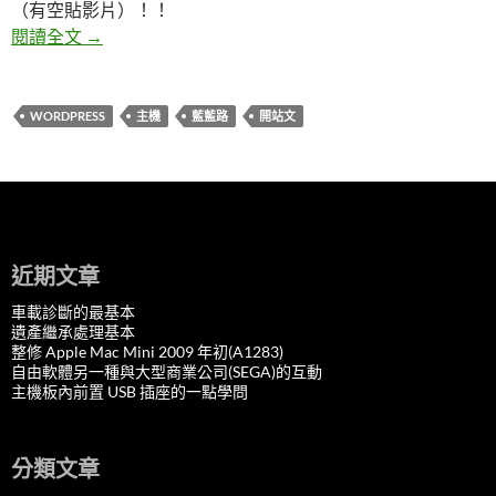
（有空貼影片）！！
這是開站文
閱讀全文
→
WORDPRESS
主機
藍藍路
開站文
近期文章
車載診斷的最基本
遺產繼承處理基本
整修 Apple Mac Mini 2009 年初(A1283)
自由軟體另一種與大型商業公司(SEGA)的互動
主機板內前置 USB 插座的一點學問
分類文章