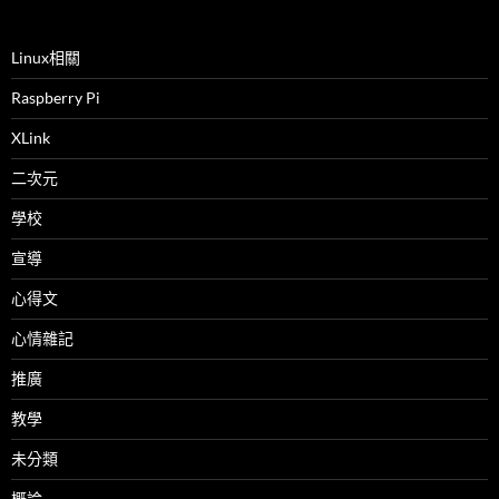
Linux相關
Raspberry Pi
XLink
二次元
學校
宣導
心得文
心情雜記
推廣
教學
未分類
概論