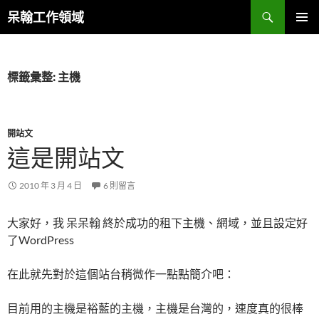
跳
搜
呆翰工作領域
至
尋
主
主要選單
要
內
標籤彙整: 主機
容
開站文
這是開站文
2010 年 3 月 4 日
6 則留言
大家好，我 呆呆翰 終於成功的租下主機、網域，並且設定好
了WordPress
在此就先對於這個站台稍微作一點點簡介吧：
目前用的主機是裕藍的主機，主機是台灣的，速度真的很棒