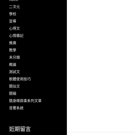
二次元
學校
宣導
心得文
心情雜記
推廣
教學
未分類
概論
測試文
軟體使用技巧
開站文
開箱
隨身碟病毒系列文章
音響系統
近期留言