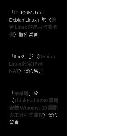
「
IT-100MU on
Debian Linux
」於〈
適
合 Linux 的晶片卡讀卡
機
〉發佈留言
「
line2
」於〈
Debian
Linux 設定 IPv6
NAT
〉發佈留言
「
呆呆翰
」於
〈
ThinkPad X230 筆電
安裝 Winodws 10 驅動
與工具程式流程
〉發佈
留言