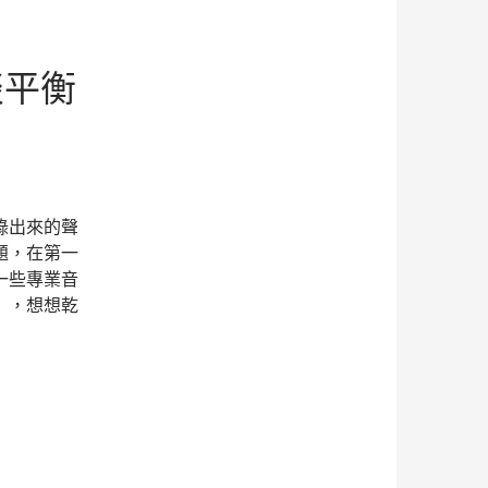
談平衡
錄出來的聲
題，在第一
一些專業音
」，想想乾