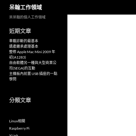
搜
呆翰工作領域
尋
跳
呆呆翰的個人工作領域
至
近期文章
主
要
車載診斷的最基本
內
遺產繼承處理基本
整修 Apple Mac Mini 2009 年
容
初(A1283)
自由軟體另一種與大型商業公
司(SEGA)的互動
主機板內前置 USB 插座的一點
學問
分類文章
Linux相關
Raspberry Pi
XLink