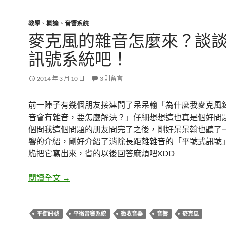
教學
、
概論
、
音響系統
麥克風的雜音怎麼來？談
訊號系統吧！
2014 年 3 月 10 日
3 則留言
前一陣子有幾個朋友接連問了呆呆翰「為什麼我麥克風
音會有雜音，要怎麼解決？」仔細想想這也真是個好問
個問我這個問題的朋友問完了之後，剛好呆呆翰也聽了
響的介紹，剛好介紹了消除長距離雜音的「平號式訊號
脆把它寫出來，省的以後回答麻煩吧XDD
麥克風的雜音怎麼來？談談平衡訊號系統吧！
閱讀全文
→
平衡訊號
平衡音響系統
微收音器
音響
麥克風