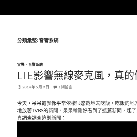
分類彙整: 音響系統
宣導
、
音響系統
LTE影響無線麥克風，真的
2014 年 5 月 9 日
1 則留言
今天，呆呆翰就像平常依樣很悠哉地去吃飯，吃飯的地
地放著TVBS的新聞，呆呆翰剛好看到了這篇新聞，起
真調查調查這則新聞：