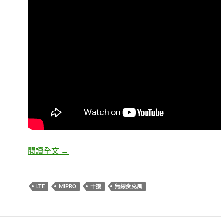
LTE影響無線麥克風，真的假的
閱讀全文
→
LTE
MIPRO
干擾
無線麥克風