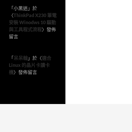
「
小黑迷
」於
〈
ThinkPad X230 筆電
安裝 Winodws 10 驅動
與工具程式流程
〉發佈
留言
「
呆呆翰
」於〈
適合
Linux 的晶片卡讀卡
機
〉發佈留言
本站採用 WordPress 建置